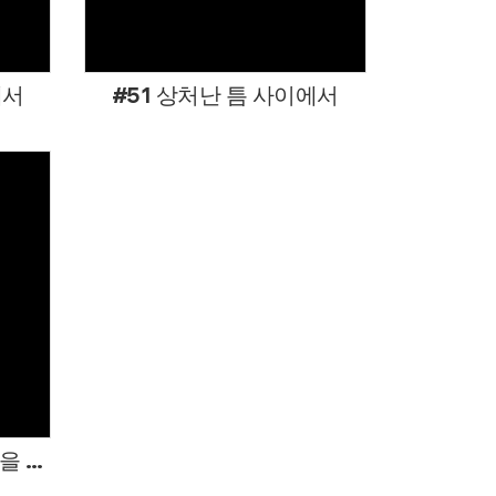
에서
#51 상처난 틈 사이에서
#48 흔들리지 않는 마음을 허락하소서