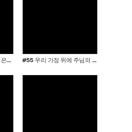
Views
#56 당신의 크신 평안과 은혜가 이 하루에
#55 우리 가정 위에 주님의 평안이
Views