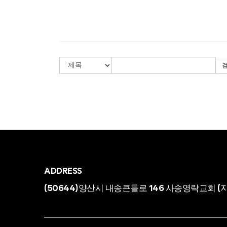
ADDRESS
(50644)양산시 내송큰들로 146 사송영락교회
(