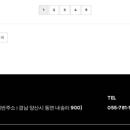
1
2
3
4
5
검색
TEL
지번주소 : 경남 양산시 동면 내송리 900)
055-781-